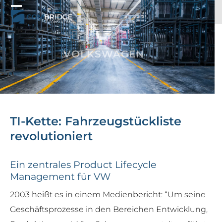
Skip
to
Open
Close
content
mobile
mobile
menu
menu
VOLKSWAGEN
TI-Kette: Fahrzeugstückliste
revolutioniert
Ein zentrales Product Lifecycle
Management für VW
2003 heißt es in einem Medienbericht: “Um seine
Geschäftsprozesse in den Bereichen Entwicklung,