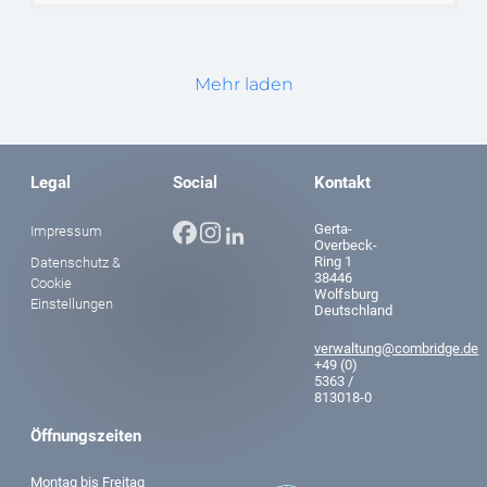
Mehr laden
Legal
Social
Kontakt
Facebook
Instagram
Gerta-
Impressum
LinkedIn
Overbeck-
Ring 1
Datenschutz &
38446
Cookie
Wolfsburg
Einstellungen
Deutschland
verwaltung@combridge.de
+49 (0)
5363 /
813018-0
Öffnungszeiten
Montag bis Freitag