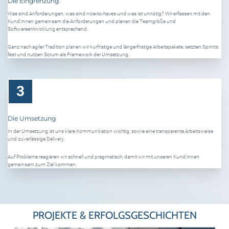
Die Eingrenzung
Was sind Anforderungen, was sind nice-to-haves und was ist unnötig? Wir erfassen mit den
Kund:innen gemeinsam die Anforderungen und planen die Teamgröße und
Softwareentwicklung entsprechend.
Ganz nach agiler Tradition planen wir kurfristige und längerfristige Arbeitspakete, setzten Sprints
fest und nutzen Scrum als Framework der Umsetzung.
3
Die Umsetzung
In der Umsetzung ist uns klare Kommunikation wichtig, sowie eine transparente Arbeitsweise
und zuverlässige Delivery.
Auf Probleme reagieren wir schnell und pragmatisch, damit wir mit unseren Kund:innen
gemeinsam zum Ziel kommen.
PROJEKTE & ERFOLGSGESCHICHTEN