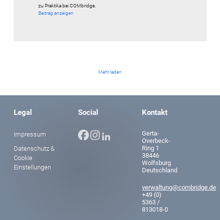
zu Praktika bei COMbridge.
Beitrag anzeigen
Mehr laden
Legal
Social
Kontakt
Facebook
Instagram
Gerta-
Impressum
LinkedIn
Overbeck-
Ring 1
Datenschutz &
38446
Cookie
Wolfsburg
Einstellungen
Deutschland
verwaltung@combridge.de
+49 (0)
5363 /
813018-0